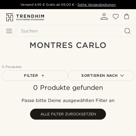
Versand
4,95 €
Gratis ab
59,00 €
-
Siehe Versandoptionen
Suchen
MONTRES CARLO
0 Produkte
FILTER
SORTIEREN NACH
0 Produkte gefunden
Am Beliebtesten
Neuste
Passe bitte Deine ausgewählten Filter an
Niedrigster Preis
Höchster Preis
ALLE FILTER ZURÜCKSETZEN