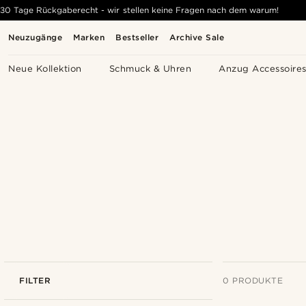
30 Tage Rückgaberecht - wir stellen keine Fragen nach dem warum!
Neuzugänge
Marken
Bestseller
Archive Sale
Neue Kollektion
Schmuck & Uhren
Anzug Accessoire
FILTER
0 PRODUKTE