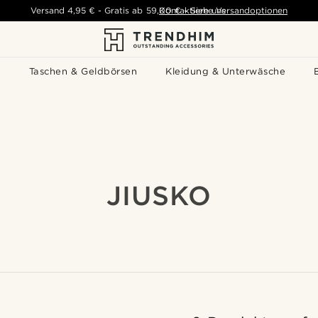
Versand
4,95 €
-
Gratis ab
59,00 €
Kontaktiere uns
-
Siehe Versandoptionen
s
Taschen & Geldbörsen
Kleidung & Unterwäsche
JIUSKO