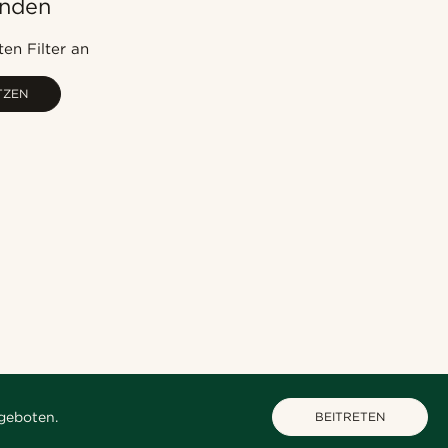
unden
Am Beliebtesten
Neuste
en Filter an
Niedrigster Preis
TZEN
Höchster Preis
geboten.
BEITRETEN