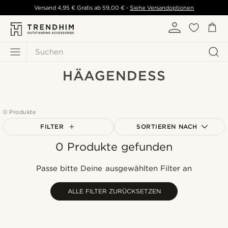
Versand
4,95 €
Gratis ab
59,00 €
-
Siehe Versandoptionen
Suchen
HÄAGENDESS
0 Produkte
FILTER
SORTIEREN NACH
0 Produkte gefunden
Am Beliebtesten
Neuste
Passe bitte Deine ausgewählten Filter an
Niedrigster Preis
Höchster Preis
ALLE FILTER ZURÜCKSETZEN