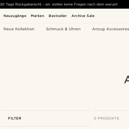
30 Tage Rückgaberecht - wir stellen keine Fragen nach dem warum!
Neuzugänge
Marken
Bestseller
Archive Sale
Neue Kollektion
Schmuck & Uhren
Anzug Accessoire
FILTER
0 PRODUKTE