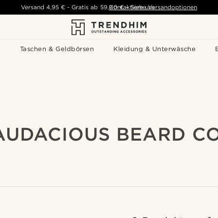
Versand
4,95 €
-
Gratis ab
59,00 €
Kontaktiere uns
-
Siehe Versandoptionen
s
Taschen & Geldbörsen
Kleidung & Unterwäsche
AUDACIOUS BEARD CO