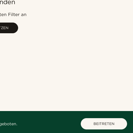
unden
Am Beliebtesten
Neuste
en Filter an
Niedrigster Preis
TZEN
Höchster Preis
geboten.
BEITRETEN