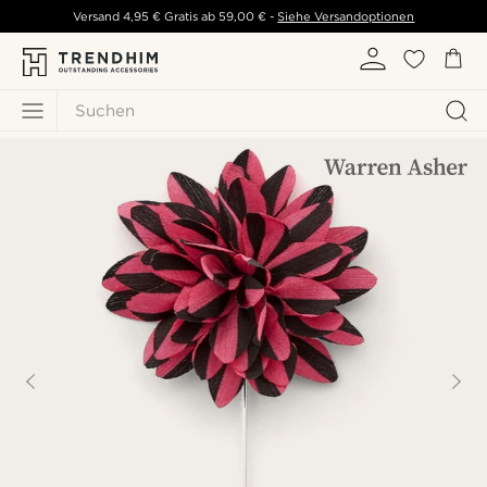
Versand
4,95 €
Gratis ab
59,00 €
-
Siehe Versandoptionen
Suchen