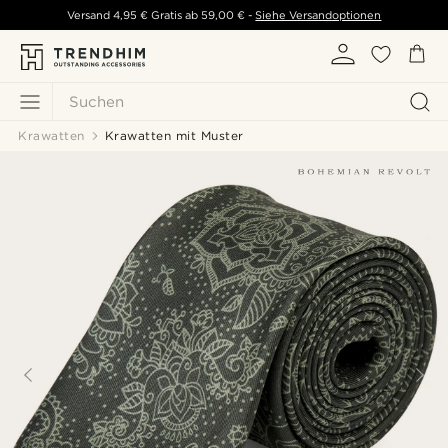
Versand
4,95 €
Gratis ab
59,00 €
-
Siehe Versandoptionen
Suchen
Krawatten
Krawatten mit Muster