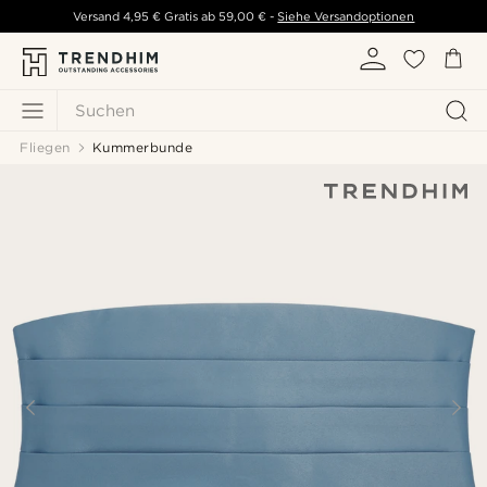
Versand
4,95 €
Gratis ab
59,00 €
-
Siehe Versandoptionen
Suchen
Fliegen
Kummerbunde