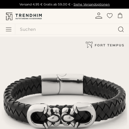
Versand
4,95 €
Gratis ab
59,00 €
-
Siehe Versandoptionen
Suchen