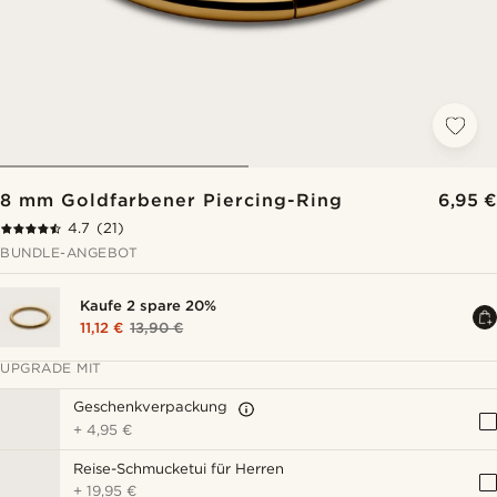
8 mm Goldfarbener Piercing-Ring
6,95 €
4.7
(21)
BUNDLE-ANGEBOT
Kaufe 2 spare 20%
11,12 €
13,90 €
UPGRADE MIT
Geschenkverpackung
+
4,95 €
Reise-Schmucketui für Herren
+
19,95 €