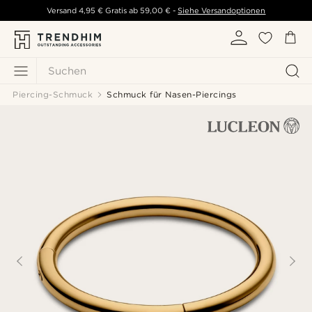
Versand
4,95 €
Gratis ab
59,00 €
-
Siehe Versandoptionen
Suchen
Piercing-Schmuck
Schmuck für Nasen-Piercings